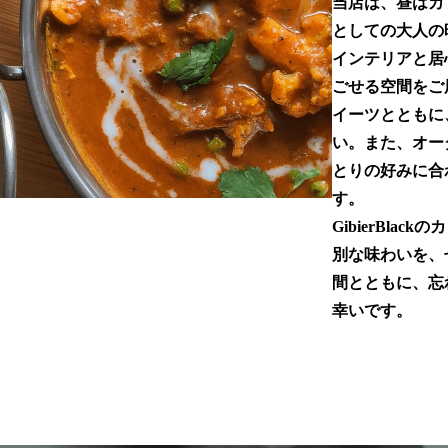
当店は、昼はカ
としての大人の時
インテリアと居
ごせる空間をご
イーツとともに
い。また、オー
とりの好みに合
す。
GibierBlac
別な味わいを、
間とともに、忘
幸いです。