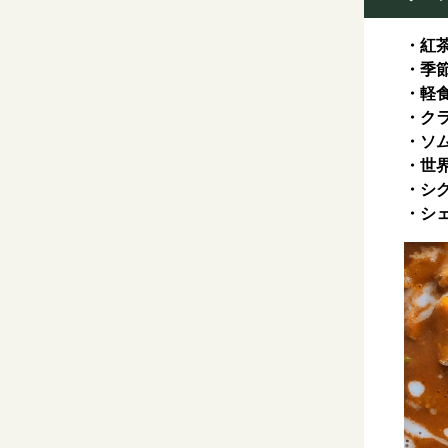
・紅茶
・季節
・軽食
・クラ
・ソム
・世界
・シグ
・シェ