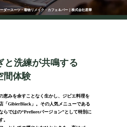
ーダースーツ・着物リメイク・カフェ＆バー｜株式会社星華
ぎと洗練が共鳴する
空間体験
の恵みを余すことなく生かし、ジビエ料理を
「GibierBlack」。その人気メニューである
らではの“Prefioreバージョン”として特別に
す。