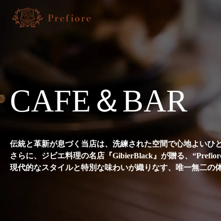
C
A
F
E
＆
B
A
R
伝統と革新が息づく当店は、洗練された空間で心地よいひ
さらに、ジビエ料理の名店『GibierBlack』が贈る、“Pref
現代的なスタイルと特別な味わいが織りなす、唯一無二の