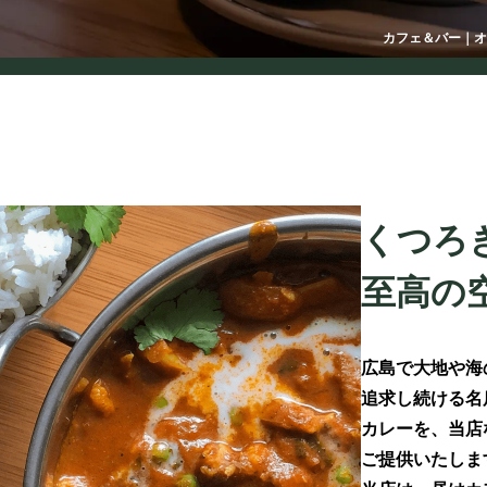
カフェ＆バー｜オ
くつろ
至高の
広島で大地や海
追求し続ける名店
カレーを、当店な
ご提供いたしま